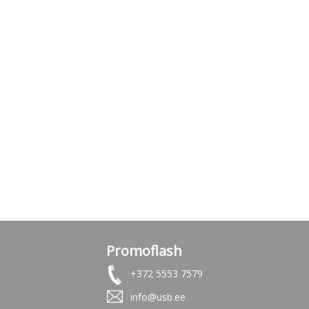
Promoflash
+372 5553 7579
info@usb.ee