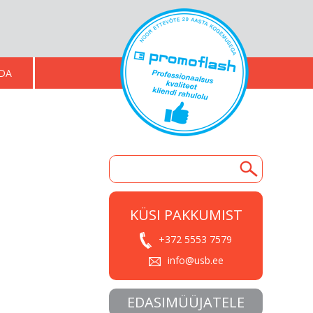
ADA
KÜSI PAKKUMIST
+372 5553 7579
info@usb.ee
EDASIMÜÜJATELE