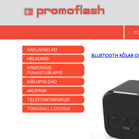
T
KAELAPAELAD
BLUETOOTH KÕLAR OMA
HELKURID
MIKROKIUD
PUHASTUSLAPID
MÄLUPULGAD
AKUPANK
TELEFONITARVIKUD
TORUSALL LOGOGA